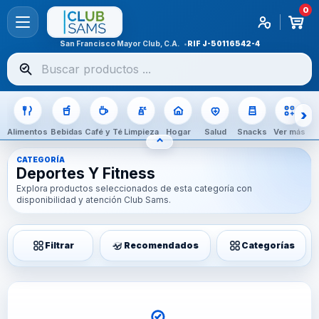
0
San Francisco Mayor Club, C.A.
RIF
J-50116542-4
Buscar
productos
Alimentos
Bebidas
Café y Té
Limpieza
Hogar
Salud
Snacks
Ver más
⌃
OCULTAR CATEGORÍAS
CATEGORÍA
Deportes Y Fitness
Explora productos seleccionados de esta categoría con
disponibilidad y atención Club Sams.
Filtrar
Recomendados
Categorías