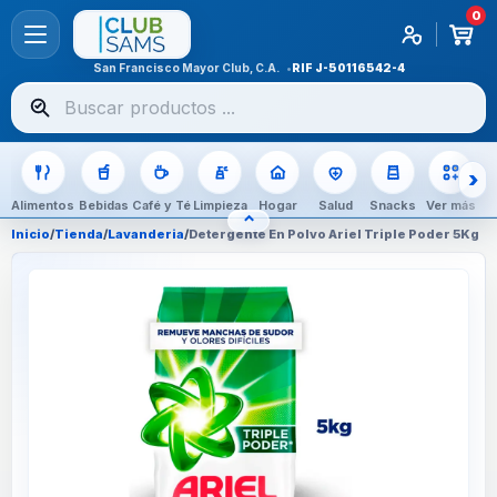
0
San Francisco Mayor Club, C.A.
RIF
J-50116542-4
Buscar
productos
Alimentos
Bebidas
Café y Té
Limpieza
Hogar
Salud
Snacks
Ver más
⌃
OCULTAR CATEGORÍAS
Inicio
/
Tienda
/
Lavanderia
/
Detergente En Polvo Ariel Triple Poder 5Kg