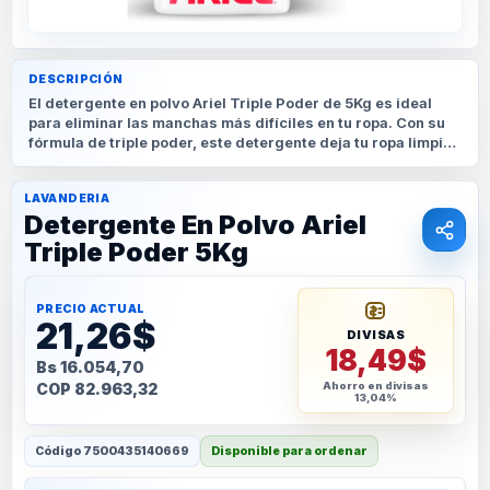
DESCRIPCIÓN
El detergente en polvo Ariel Triple Poder de 5Kg es ideal
para eliminar las manchas más difíciles en tu ropa. Con su
fórmula de triple poder, este detergente deja tu ropa limpia,
brillante y con un aroma fresco y duradero.
LAVANDERIA
Detergente En Polvo Ariel
Triple Poder 5Kg
PRECIO ACTUAL
21,26$
DIVISAS
18,49$
Bs 16.054,70
COP 82.963,32
Ahorro en divisas
13,04%
Código
7500435140669
Disponible para ordenar