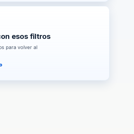
n esos filtros
os para volver al
o