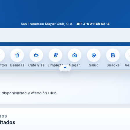
San Francisco Mayor Club, C.A.
RIF
J-50116542-4
ntos
Bebidas
Café y Té
Limpieza
Hogar
Salud
Snacks
Ve
⌃
OCULTAR CATEGORÍAS
disponibilidad y atención Club
TO
S
ltados