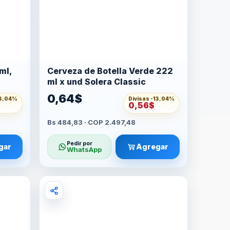
ml,
Cerveza de Botella Verde 222
ml x und Solera Classic
0,64$
3,04%
Divisas -
13,04%
0,56$
Bs 484,83 · COP 2.497,48
Pedir por
gar
Agregar
WhatsApp