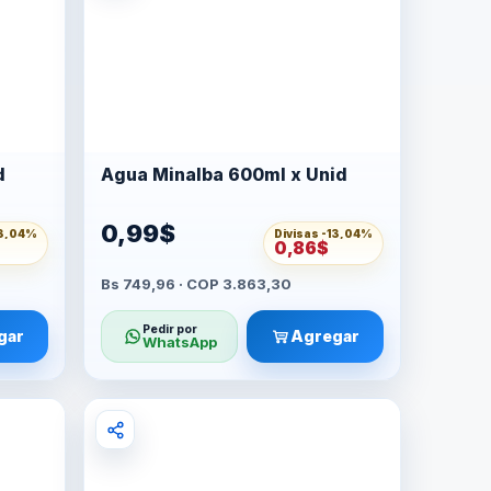
d
Agua Minalba 600ml x Unid
0,99$
3,04%
Divisas -
13,04%
0,86$
Bs 749,96 · COP 3.863,30
Pedir por
gar
Agregar
WhatsApp