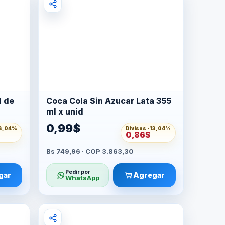
l de
Coca Cola Sin Azucar Lata 355
ml x unid
0,99$
3,04%
Divisas -
13,04%
0,86$
Bs 749,96 · COP 3.863,30
Pedir por
gar
Agregar
WhatsApp