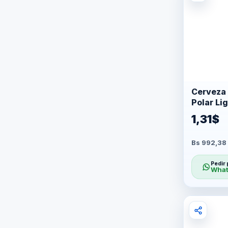
Cerveza 
Polar Li
1,31$
Bs 992,38 
Pedir 
What