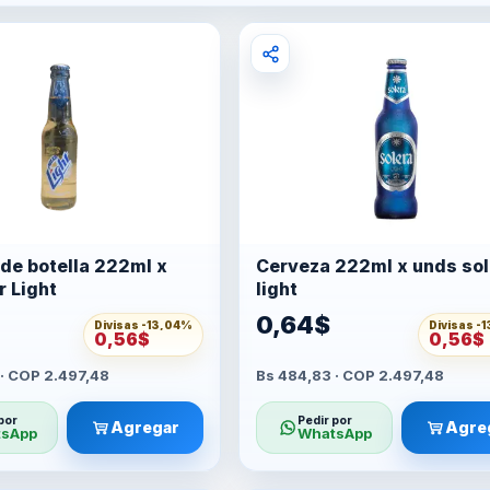
de botella 222ml x
Cerveza 222ml x unds sol
r Light
light
0,64$
Divisas -
13,04%
Divisas -
1
0,56$
0,56$
· COP 2.497,48
Bs 484,83 · COP 2.497,48
por
Pedir por
Agregar
Agre
sApp
WhatsApp