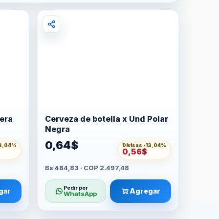
era
Cerveza de botella x Und Polar
Negra
0,64$
3,04%
Divisas -
13,04%
0,56$
Bs 484,83 · COP 2.497,48
Pedir por
gar
Agregar
WhatsApp