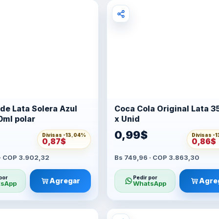
de Lata Solera Azul
Coca Cola Original Lata 3
0ml polar
x Unid
0,99$
Divisas -
13,04%
Divisas -
1
0,87$
0,86$
 · COP 3.902,32
Bs 749,96 · COP 3.863,30
por
Pedir por
Agregar
Agre
sApp
WhatsApp