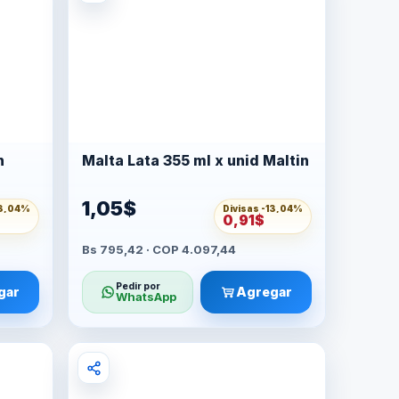
n
Malta Lata 355 ml x unid Maltin
1,05$
3,04%
Divisas -
13,04%
0,91$
Bs 795,42 · COP 4.097,44
Pedir por
gar
Agregar
WhatsApp