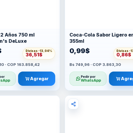
2 Años 750 ml
Coca-Cola Sabor Ligero e
n's DeLuxe
355ml
$
0,99$
Divisas -
13,04%
Divisas -
1
36,51$
0,86$
10 · COP 163.858,42
Bs 749,96 · COP 3.863,30
por
Pedir por
Agregar
Agre
sApp
WhatsApp