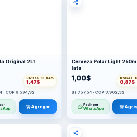
Coca-Cola Original 2Lt
Cerveza Polar Light 250m
lata
1,00$
Divisas -
13,04%
Divisas -
1
1,47$
0,87$
4 · COP 6.594,92
Bs 757,54 · COP 3.902,32
por
Pedir por
Agregar
Agre
sApp
WhatsApp