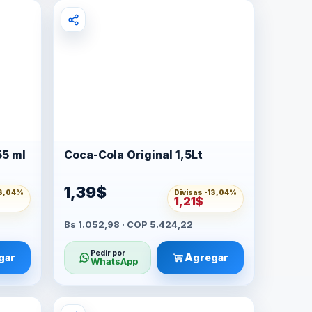
55 ml
Coca-Cola Original 1,5Lt
1,39$
3,04%
Divisas -
13,04%
1,21$
Bs 1.052,98 · COP 5.424,22
Pedir por
gar
Agregar
WhatsApp