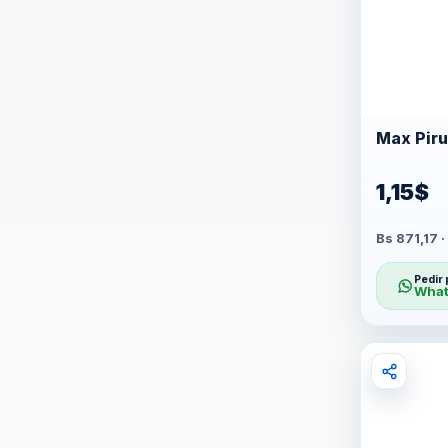
Max Piru
1,15$
Bs 871,17 
Pedir 
What