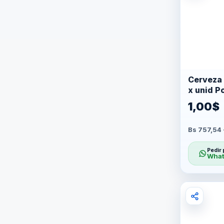
Cerveza 
x unid P
1,00$
Bs 757,54
Pedir 
What