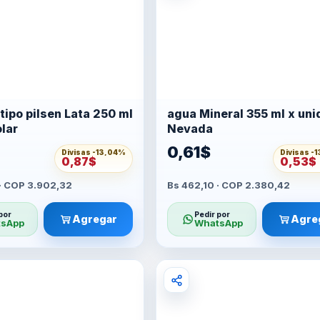
tipo pilsen Lata 250 ml
agua Mineral 355 ml x uni
olar
Nevada
0,61$
Divisas -
13,04%
Divisas -
1
0,87$
0,53$
 · COP 3.902,32
Bs 462,10 · COP 2.380,42
por
Pedir por
Agregar
Agre
sApp
WhatsApp