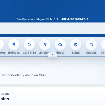
San Francisco Mayor Club, C.A.
RIF
J-50116542-4
ntos
Bebidas
Café y Té
Limpieza
Hogar
Salud
Snacks
Ve
⌃
OCULTAR CATEGORÍAS
disponibilidad y atención Club
UCTO
S
ibles