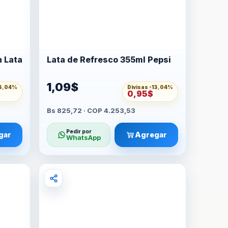
n Lata
Lata de Refresco 355ml Pepsi
1,09$
3,04%
Divisas -
13,04%
0,95$
Bs 825,72 · COP 4.253,53
Pedir por
gar
Agregar
WhatsApp