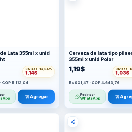
de Lata 355ml x unid
Cerveza de lata tipo pilse
ght
355ml x unid Polar
1,19$
Divisas -
13,04%
Divisas -
1
1,14$
1,03$
· COP 5.112,04
Bs 901,47 · COP 4.643,76
por
Pedir por
Agregar
Agre
sApp
WhatsApp