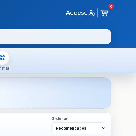
0
Acceso
r más
Ordenar