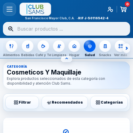
0
San Francisco Mayor Club, C.A.
RIF
J-50116542-4
Buscar
productos
Alimentos
Bebidas
Café y Té
Limpieza
Hogar
Salud
Snacks
Ver más
⌃
OCULTAR CATEGORÍAS
CATEGORÍA
Cosmeticos Y Maquillaje
Explora productos seleccionados de esta categoría con
disponibilidad y atención Club Sams.
Filtrar
Recomendados
Categorías