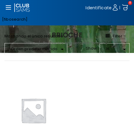
0
Abrir menú
Identifícate
|
[fibosearch]
BRIOCHE
Filter
Mostrando el único resultado
Inicio
Productos etiquetados “brioche”
/
Show
Orden predeterminado
16