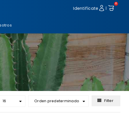
0
Identifícate
|
sotros
Filter
16
Orden predeterminado