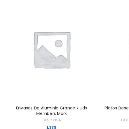
ACCEDER
Nombre de usuario o correo elec
Contraseña
*
ACCESO
¿OLVIDASTE LA CONTRASEÑA?
Envases De Aluminio Grande x uds
Platos Dese
Members Mark
DESPENSA
COC
1,33
$