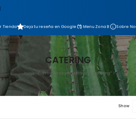
]
r Tienda
Deja tu reseña en Google
Menu Zona B
Sobre No
CATERING
Inicio
Productos etiquetados “Catering”
/
Show