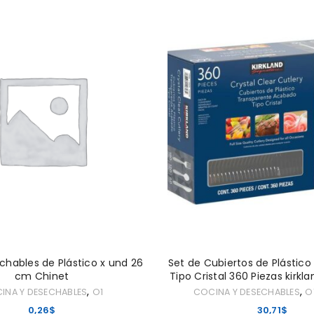
REGISTRARSE
trónico
*
Dirección de correo electróni
Se enviará un enlace a tu dir
establecer una nueva contras
Tus datos personales se utiliz
mejorar tu experiencia en est
cuenta y otros propósitos des
Recuérdame
privacidad
.
REGISTRARSE
chables de Plástico x und 26
Set de Cubiertos de Plástico
cm Chinet
Tipo Cristal 360 Piezas kirkl
,
,
INA Y DESECHABLES
O1
COCINA Y DESECHABLES
O
0,26
$
30,71
$