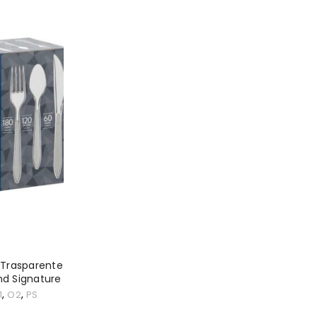
co
*
ección de correo electrónico para
eña.
arán para procesar tu pedido,
a web, gestionar el acceso a tu
critos en nuestra
política de
 Trasparente
and Signature
,
,
1
O2
PS