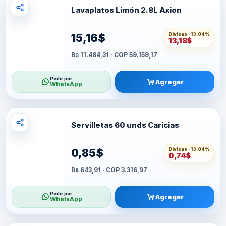
Lavaplatos Limón 2.8L Axion
Divisas -
13,04%
15,16$
13,18$
Bs 11.484,31 · COP 59.159,17
Pedir por
Agregar
WhatsApp
Servilletas 60 unds Caricias
Divisas -
13,04%
0,85$
0,74$
Bs 643,91 · COP 3.316,97
Pedir por
Agregar
WhatsApp