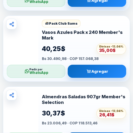
Agregar
WhatsApp
Pack Club Sams
Vasos Azules Pack x 240 Member's
Mark
Divisas -
13,04%
40,25$
35,00$
Bs 30.490,98 · COP 157.068,38
Pedir por
Agregar
WhatsApp
Almendras Saladas 907gr Member's
Selection
Divisas -
13,04%
30,37$
26,41$
Bs 23.006,49 · COP 118.513,46