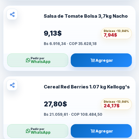
Salsa de Tomate Bolsa 3,7kg Nacho
Divisas -
13,04%
9,13$
7,94$
Bs 6.916,34 · COP 35.628,18
Pedir por
Agregar
WhatsApp
Cereal Red Berries 1.07 kg Kellogg's
Divisas -
13,04%
27,80$
24,17$
Bs 21.059,61 · COP 108.484,50
Pedir por
Agregar
WhatsApp