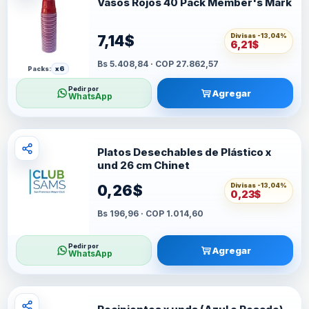
Vasos Rojos 40 Pack Member's Mark
Divisas -
13,04%
7,14$
6,21$
Bs 5.408,84 · COP 27.862,57
Packs:
x6
Pedir por
Agregar
WhatsApp
Platos Desechables de Plástico x
und 26 cm Chinet
Divisas -
13,04%
0,26$
0,23$
Bs 196,96 · COP 1.014,60
Pedir por
Agregar
WhatsApp