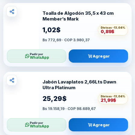
Toalla de Algodón 35,5 x 43 cm
Member’s Mark
Divisas -
13,04%
1,02$
0,89$
Bs 772,69 · COP 3.980,37
Pedir por
Agregar
WhatsApp
Jabón Lavaplatos 2,66Lts Dawn
Ultra Platinum
Divisas -
13,04%
25,29$
21,99$
Bs 19.158,19 · COP 98.689,67
Pedir por
Agregar
WhatsApp