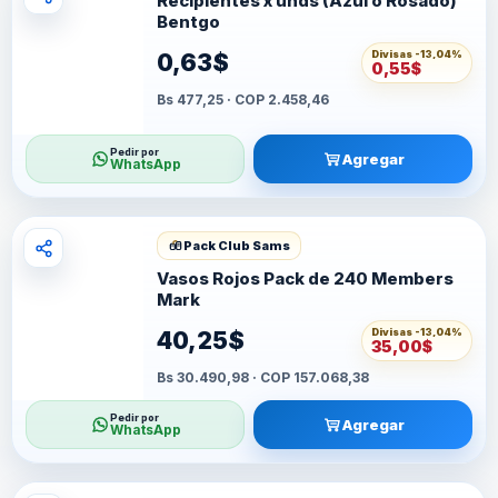
Recipientes x unds (Azul o Rosado)
Bentgo
Divisas -
13,04%
0,63$
0,55$
Bs 477,25 · COP 2.458,46
Pedir por
Agregar
WhatsApp
Pack Club Sams
Vasos Rojos Pack de 240 Members
Mark
Divisas -
13,04%
40,25$
35,00$
Bs 30.490,98 · COP 157.068,38
Pedir por
Agregar
WhatsApp