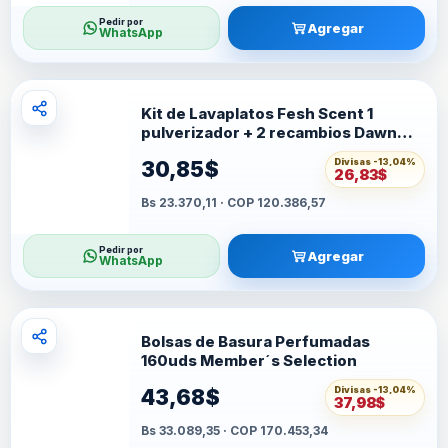
Pedir por
Agregar
WhatsApp
Kit de Lavaplatos Fesh Scent 1
pulverizador + 2 recambios Dawn
Platinum Powerwash
Divisas -
13,04%
30,85$
26,83$
Bs 23.370,11 · COP 120.386,57
Pedir por
Agregar
WhatsApp
Bolsas de Basura Perfumadas
160uds Member´s Selection
Divisas -
13,04%
43,68$
37,98$
Bs 33.089,35 · COP 170.453,34