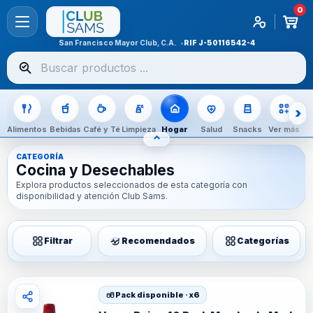
0
San Francisco Mayor Club, C.A.
RIF
J-50116542-4
Buscar
productos
Alimentos
Bebidas
Café y Té
Limpieza
Hogar
Salud
Snacks
Ver más
⌃
OCULTAR CATEGORÍAS
CATEGORÍA
Cocina y Desechables
Explora productos seleccionados de esta categoría con
disponibilidad y atención Club Sams.
Filtrar
Recomendados
Categorías
Pack disponible · x6