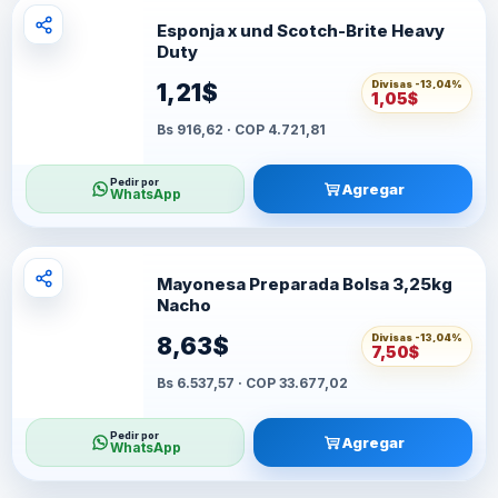
Esponja x und Scotch-Brite Heavy
Duty
Divisas -
13,04%
1,21$
1,05$
Bs 916,62 · COP 4.721,81
Pedir por
Agregar
WhatsApp
Mayonesa Preparada Bolsa 3,25kg
Nacho
Divisas -
13,04%
8,63$
7,50$
Bs 6.537,57 · COP 33.677,02
Pedir por
Agregar
WhatsApp