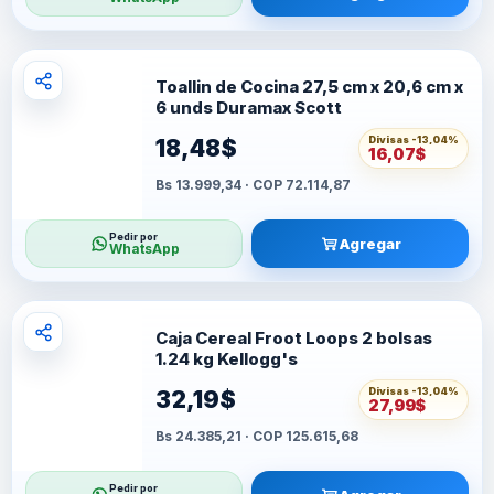
Toallin de Cocina 27,5 cm x 20,6 cm x
6 unds Duramax Scott
Divisas -
13,04%
18,48$
16,07$
Bs 13.999,34 · COP 72.114,87
Pedir por
Agregar
WhatsApp
Caja Cereal Froot Loops 2 bolsas
1.24 kg Kellogg's
Divisas -
13,04%
32,19$
27,99$
Bs 24.385,21 · COP 125.615,68
Pedir por