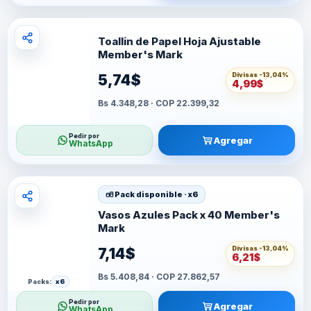
Toallin de Papel Hoja Ajustable
Member's Mark
Divisas -
13,04%
5,74$
4,99$
Bs 4.348,28 · COP 22.399,32
Pedir por
Agregar
WhatsApp
Pack disponible · x6
Vasos Azules Pack x 40 Member's
Mark
Divisas -
13,04%
7,14$
6,21$
Bs 5.408,84 · COP 27.862,57
Packs:
x6
Pedir por
Agregar
WhatsApp