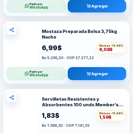
Pedir por
Agregar
WhatsApp
Mostaza Preparada Bolsa 3,75kg
Nacho
Divisas -
13,04%
6,99$
6,08$
Bs 5.295,20 · COP 27.277,22
Pedir por
Agregar
WhatsApp
Servilletas Resistentes y
Absorbentes 100 unds Member’s
Selection
Divisas -
13,04%
1,83$
1,59$
Bs 1.386,30 · COP 7.141,25