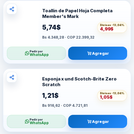
Toallin de Papel Hoja Completa
Member's Mark
Divisas -
13,04%
5,74$
4,99$
Bs 4.348,28 · COP 22.399,32
Pedir por
Agregar
WhatsApp
Esponja x und Scotch-Brite Zero
Scratch
Divisas -
13,04%
1,21$
1,05$
Bs 916,62 · COP 4.721,81
Pedir por
Agregar
WhatsApp