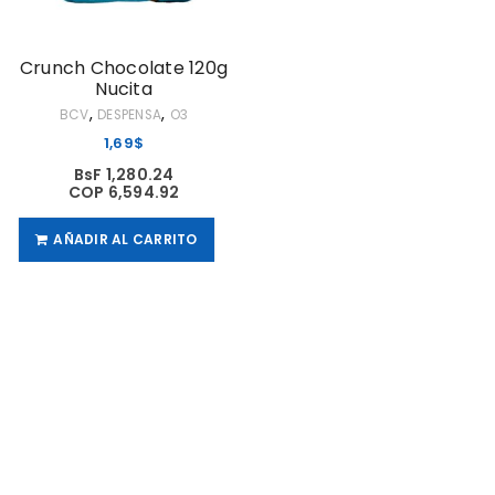
Crunch Chocolate 120g
Nucita
,
,
BCV
DESPENSA
O3
1,69
$
BsF 1,280.24
COP 6,594.92
AÑADIR AL CARRITO