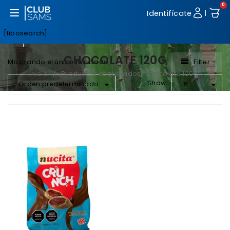
0
Abrir menú
Identifícate
|
[fibosearch]
CHOCOLATE 120G
Filter
Mostrando el único resultado
Inicio
Productos etiquetados “chocolate 120g”
/
Show
Orden predeterminado
16