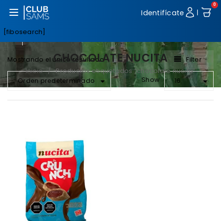
0
Abrir menú
Identifícate
|
[fibosearch]
CHOCOLATE NUCITA
Filter
Mostrando el único resultado
Inicio
Productos etiquetados “chocolate nucita”
/
Show
Orden predeterminado
16