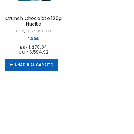
Crunch Chocolate 120g
Nucita
,
,
BCV
DESPENSA
O3
1,69
$
BsF 1,278.84
COP 6,594.92
AÑADIR AL CARRITO