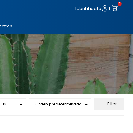
0
Identifícate
|
sotros
Filter
16
Orden predeterminado