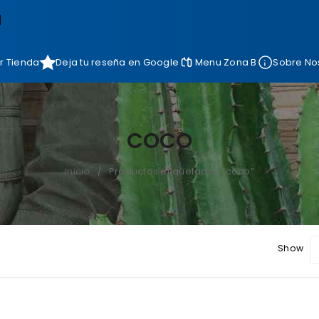
]
r Tienda
Deja tu reseña en Google
Menu Zona B
Sobre No
COCO
Inicio
Productos etiquetados “coco”
/
Show