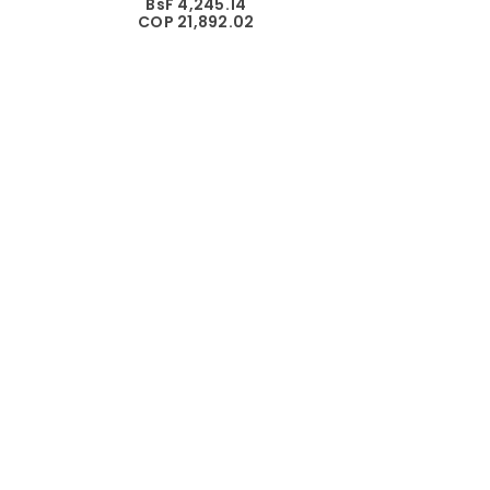
BsF 4,245.14
COP 21,892.02