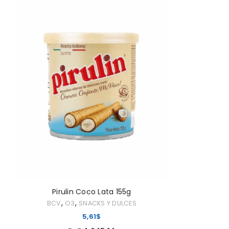
ACCEDER
Nombre de usuario o correo elec
Contraseña
*
ACCESO
¿OLVIDASTE LA CONTRASEÑA?
Pirulin Coco Lata 155g
,
,
BCV
O3
SNACKS Y DULCES
5,61
$