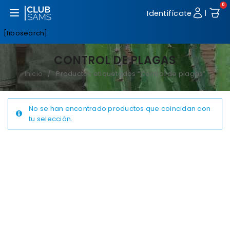
0
Abrir menú
Identifícate
|
[fibosearch]
CONTROL DE PLAGAS
Inicio
Productos etiquetados “Control de plagas”
/
No se han encontrado productos que coincidan con
tu selección.