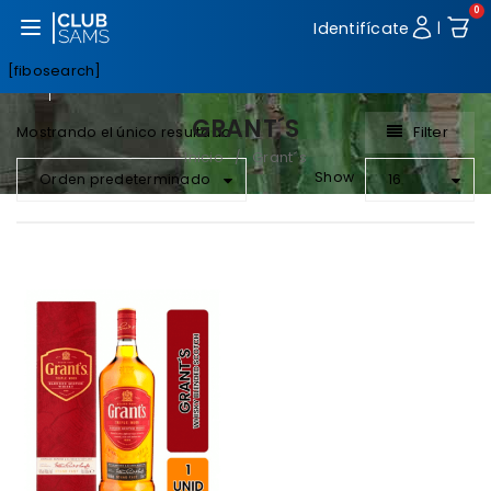
0
Abrir menú
Identifícate
|
[fibosearch]
GRANT´S
Filter
Mostrando el único resultado
Inicio
Grant´s
/
Show
Orden predeterminado
16