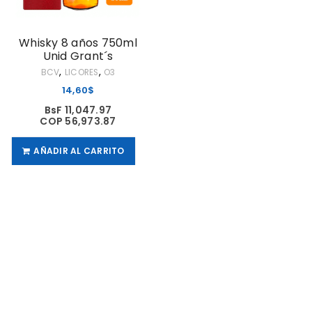
Whisky 8 años 750ml
Unid Grant´s
,
,
BCV
LICORES
O3
14,60
$
BsF 11,047.97
COP 56,973.87
AÑADIR AL CARRITO