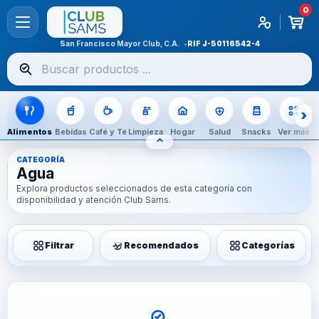
0
San Francisco Mayor Club, C.A.
RIF
J-50116542-4
Buscar
productos
Alimentos
Bebidas
Café y Té
Limpieza
Hogar
Salud
Snacks
Ver más
⌃
OCULTAR CATEGORÍAS
CATEGORÍA
Agua
Explora productos seleccionados de esta categoría con
disponibilidad y atención Club Sams.
Filtrar
Recomendados
Categorías