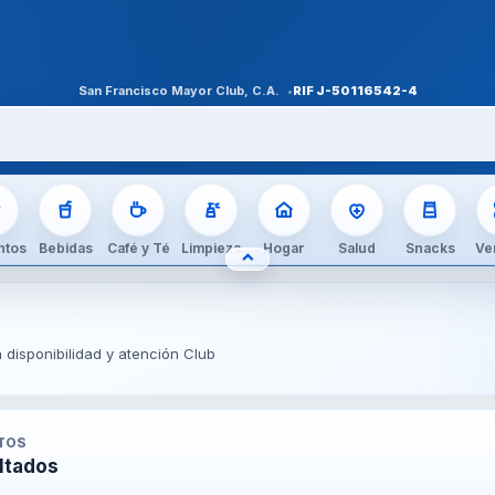
San Francisco Mayor Club, C.A.
RIF
J-50116542-4
ntos
Bebidas
Café y Té
Limpieza
Hogar
Salud
Snacks
Ve
⌃
OCULTAR CATEGORÍAS
disponibilidad y atención Club
TO
S
ltados