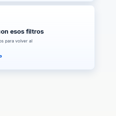
n esos filtros
os para volver al
o