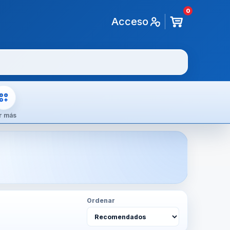
0
Acceso
r más
Ordenar