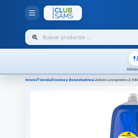
Buscar
productos
Alime
Inicio
/
Tienda
/
Cocina y Desechables
/
Jabón Lavaplatos 2,66L