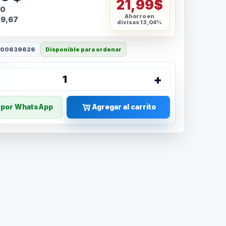
21,99$
20
Ahorro en
89,67
divisas
13,04%
000639626
Disponible para ordenar
+
1
r por WhatsApp
Agregar al carrito