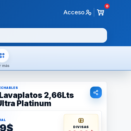
0
Acceso
r más
SECHABLES
Lavaplatos 2,66Lts
ltra Platinum
UAL
29$
DIVISAS