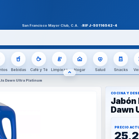
San Francisco Mayor Club, C.A.
RIF
J-50116542-4
ntos
Bebidas
Café y Té
Limpieza
Hogar
Salud
Snacks
Ve
⌃
OCULTAR CATEGORÍAS
ts Dawn Ultra Platinum
COCINA Y DE
Jabón 
Dawn U
PRECIO ACT
25,