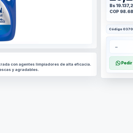
Bs 19.137,
COP 98.6
Código
037
-
Pedi
trada con agentes limpiadores de alta eficacia.
rescas y agradables.