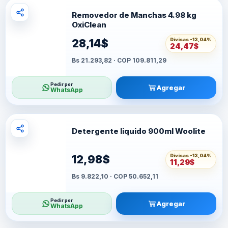
Removedor de Manchas 4.98 kg
OxiClean
Divisas -
13,04%
28,14$
24,47$
Bs 21.293,82 · COP 109.811,29
Pedir por
Agregar
WhatsApp
Detergente liquido 900ml Woolite
Divisas -
13,04%
12,98$
11,29$
Bs 9.822,10 · COP 50.652,11
Pedir por
Agregar
WhatsApp