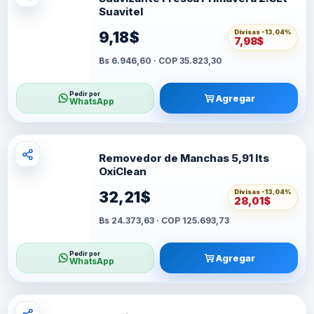
Suavitel
Divisas -
13,04%
9,18$
7,98$
Bs 6.946,60 · COP 35.823,30
Pedir por
Agregar
WhatsApp
Removedor de Manchas 5,91 lts
OxiClean
Divisas -
13,04%
32,21$
28,01$
Bs 24.373,63 · COP 125.693,73
Pedir por
Agregar
WhatsApp