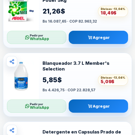
Poder 5Kg
Divisas -
13,04%
21,26$
18,49$
Bs 16.087,65 · COP 82.963,32
Pedir por
Agregar
WhatsApp
Blanqueador 3.7 L Member's
Selection
Divisas -
13,04%
5,85$
5,09$
Bs 4.426,75 · COP 22.828,57
Pedir por
Agregar
WhatsApp
Detergente en Capsulas Prado de