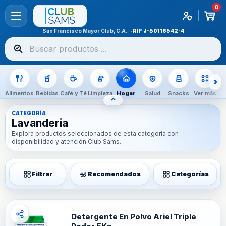
0
San Francisco Mayor Club, C.A.
RIF
J-50116542-4
Buscar
productos
Alimentos
Bebidas
Café y Té
Limpieza
Hogar
Salud
Snacks
Ver más
⌃
OCULTAR CATEGORÍAS
CATEGORÍA
Lavanderia
Explora productos seleccionados de esta categoría con
disponibilidad y atención Club Sams.
Filtrar
Recomendados
Categorías
Detergente En Polvo Ariel Triple