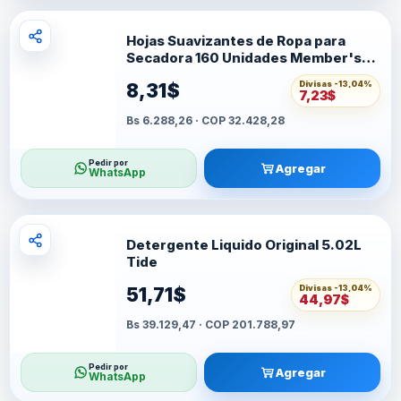
Hojas Suavizantes de Ropa para
Secadora 160 Unidades Member's
Selection
Divisas -
13,04%
8,31$
7,23$
Bs 6.288,26 · COP 32.428,28
Pedir por
Agregar
WhatsApp
Detergente Liquido Original 5.02L
Tide
Divisas -
13,04%
51,71$
44,97$
Bs 39.129,47 · COP 201.788,97
Pedir por
Agregar
WhatsApp