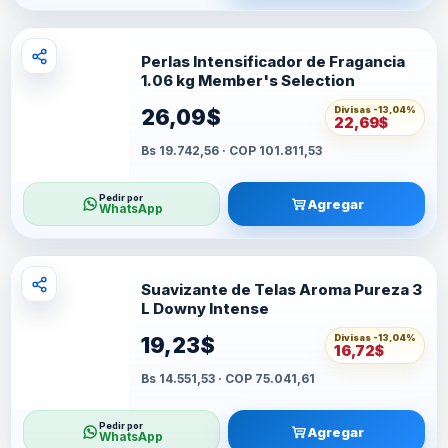
Perlas Intensificador de Fragancia
1.06 kg Member's Selection
Divisas -
13,04%
26,09$
22,69$
Bs 19.742,56 · COP 101.811,53
Pedir por
Agregar
WhatsApp
Suavizante de Telas Aroma Pureza 3
L Downy Intense
Divisas -
13,04%
19,23$
16,72$
Bs 14.551,53 · COP 75.041,61
Pedir por
Agregar
WhatsApp