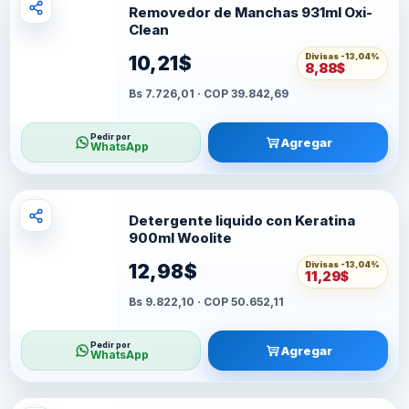
Removedor de Manchas 931ml Oxi-
Clean
Divisas -
13,04%
10,21$
8,88$
Bs 7.726,01 · COP 39.842,69
Pedir por
Agregar
WhatsApp
Detergente liquido con Keratina
900ml Woolite
Divisas -
13,04%
12,98$
11,29$
Bs 9.822,10 · COP 50.652,11
Pedir por
Agregar
WhatsApp