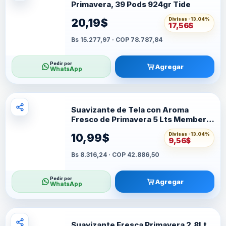
Primavera, 39 Pods 924gr Tide
Divisas -
13,04%
20,19$
17,56$
Bs 15.277,97 · COP 78.787,84
Pedir por
Agregar
WhatsApp
Suavizante de Tela con Aroma
Fresco de Primavera 5 Lts Member's
Selección
Divisas -
13,04%
10,99$
9,56$
Bs 8.316,24 · COP 42.886,50
Pedir por
Agregar
WhatsApp
Suavizante Fresca Primavera 2.8Lt