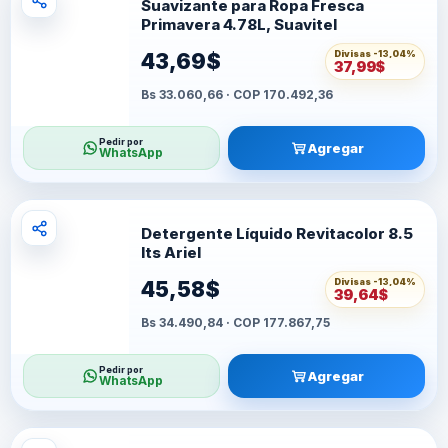
Suavizante para Ropa Fresca
Primavera 4.78L, Suavitel
Divisas -
13,04%
43,69$
37,99$
Bs 33.060,66 · COP 170.492,36
Pedir por
Agregar
WhatsApp
Detergente Líquido Revitacolor 8.5
lts Ariel
Divisas -
13,04%
45,58$
39,64$
Bs 34.490,84 · COP 177.867,75
Pedir por
Agregar
WhatsApp