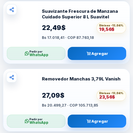
Suavizante Frescura de Manzana
Cuidado Superior 8 L Suavitel
Divisas -
13,04%
22,49$
19,56$
Bs 17.018,41 · COP 87.763,18
Pedir por
Agregar
WhatsApp
Removedor Manchas 3,79L Vanish
Divisas -
13,04%
27,09$
23,56$
Bs 20.499,27 · COP 105.713,85
Pedir por
Agregar
WhatsApp