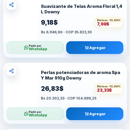
Suavizante de Telas Aroma Floral 1,4
L Downy
Divisas -
13,04%
9,18$
7,98$
Bs 6.946,60 · COP 35.823,30
Pedir por
Agregar
WhatsApp
Perlas potenciadoras de aroma Spa
Y Mar 910g Downy
Divisas -
13,04%
26,83$
23,33$
Bs 20.302,53 · COP 104.699,25
Pedir por
Agregar
WhatsApp