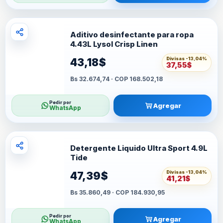
Aditivo desinfectante para ropa
4.43L Lysol Crisp Linen
Divisas -
13,04%
43,18$
37,55$
Bs 32.674,74 · COP 168.502,18
Pedir por
Agregar
WhatsApp
Detergente Liquido Ultra Sport 4.9L
Tide
Divisas -
13,04%
47,39$
41,21$
Bs 35.860,49 · COP 184.930,95
Pedir por
Agregar
WhatsApp