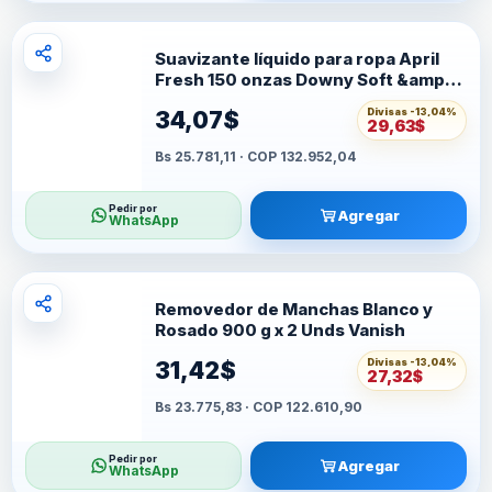
Suavizante líquido para ropa April
Fresh 150 onzas Downy Soft &amp;
Fresh
Divisas -
13,04%
34,07$
29,63$
Bs 25.781,11 · COP 132.952,04
Pedir por
Agregar
WhatsApp
Removedor de Manchas Blanco y
Rosado 900 g x 2 Unds Vanish
Divisas -
13,04%
31,42$
27,32$
Bs 23.775,83 · COP 122.610,90
Pedir por
Agregar
WhatsApp