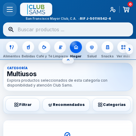
0
San Francisco Mayor Club, C.A.
RIF
J-50116542-4
Buscar
productos
Alimentos
Bebidas
Café y Té
Limpieza
Hogar
Salud
Snacks
Ver más
⌃
OCULTAR CATEGORÍAS
CATEGORÍA
Multiusos
Explora productos seleccionados de esta categoría con
disponibilidad y atención Club Sams.
Filtrar
Recomendados
Categorías