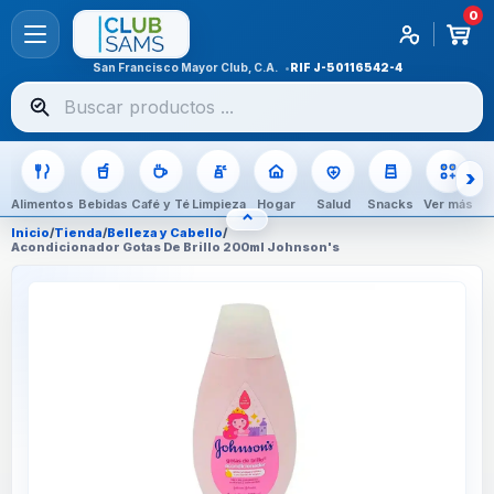
0
San Francisco Mayor Club, C.A.
RIF
J-50116542-4
Buscar
productos
Alimentos
Bebidas
Café y Té
Limpieza
Hogar
Salud
Snacks
Ver más
⌃
OCULTAR CATEGORÍAS
Inicio
/
Tienda
/
Belleza y Cabello
/
Acondicionador Gotas De Brillo 200ml Johnson's