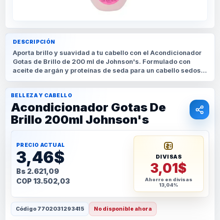
DESCRIPCIÓN
Aporta brillo y suavidad a tu cabello con el Acondicionador
Gotas de Brillo de 200 ml de Johnson's. Formulado con
aceite de argán y proteínas de seda para un cabello sedoso
y brillante.
BELLEZA Y CABELLO
Acondicionador Gotas De
Brillo 200ml Johnson's
PRECIO ACTUAL
3,46$
DIVISAS
3,01$
Bs 2.621,09
COP 13.502,03
Ahorro en divisas
13,04%
Código
7702031293415
No disponible ahora