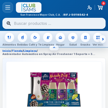
0
San Francisco Mayor Club, C.A.
RIF
J-50116542-4
Buscar
productos
Alimentos
Bebidas
Café y Té
Limpieza
Hogar
Salud
Snacks
Ver más
⌃
OCULTAR CATEGORÍAS
Inicio
/
Tienda
/
Limpieza
/
Ambientador Automático en Spray Air Freshener 1 Soporte + 3
Recambios Glade