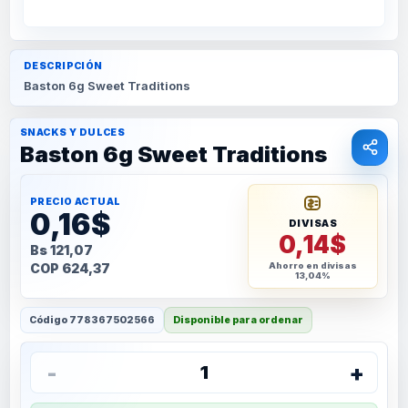
DESCRIPCIÓN
Baston 6g Sweet Traditions
SNACKS Y DULCES
Baston 6g Sweet Traditions
PRECIO ACTUAL
0,16$
DIVISAS
0,14$
Bs 121,07
COP 624,37
Ahorro en divisas
13,04%
Código
778367502566
Disponible para ordenar
-
+
1