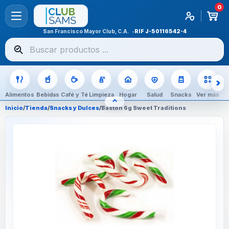
0
San Francisco Mayor Club, C.A.
RIF
J-50116542-4
Buscar
productos
Alimentos
Bebidas
Café y Té
Limpieza
Hogar
Salud
Snacks
Ver más
⌃
OCULTAR CATEGORÍAS
Inicio
/
Tienda
/
Snacks y Dulces
/
Baston 6g Sweet Traditions