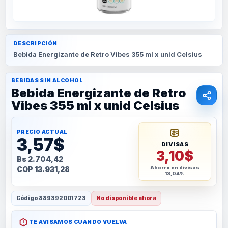
DESCRIPCIÓN
Bebida Energizante de Retro Vibes 355 ml x unid Celsius
BEBIDAS SIN ALCOHOL
Bebida Energizante de Retro
Vibes 355 ml x unid Celsius
PRECIO ACTUAL
3,57$
DIVISAS
3,10$
Bs 2.704,42
COP 13.931,28
Ahorro en divisas
13,04%
Código
889392001723
No disponible ahora
TE AVISAMOS CUANDO VUELVA