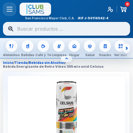
0
San Francisco Mayor Club, C.A.
RIF
J-50116542-4
Buscar
productos
Alimentos
Bebidas
Café y Té
Limpieza
Hogar
Salud
Snacks
Ver más
⌃
OCULTAR CATEGORÍAS
Inicio
/
Tienda
/
Bebidas sin Alcohol
/
Bebida Energizante de Retro Vibes 355 ml x unid Celsius