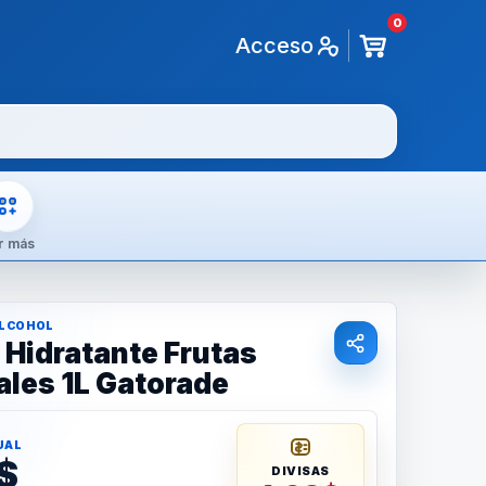
0
Acceso
r más
ALCOHOL
 Hidratante Frutas
ales 1L Gatorade
UAL
$
DIVISAS