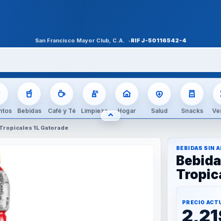
San Francisco Mayor Club, C.A.
RIF
J-50116542-4
ntos
Bebidas
Café y Té
Limpieza
Hogar
Salud
Snacks
Ve
⌃
OCULTAR CATEGORÍAS
 Tropicales 1L Gatorade
BEBIDAS SIN 
Bebida
Tropic
PRECIO ACT
2,21