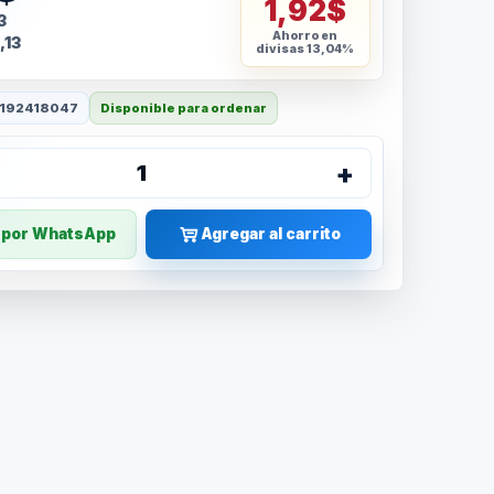
1,92$
3
Ahorro en
,13
divisas
13,04%
192418047
Disponible para ordenar
+
1
r por WhatsApp
Agregar al carrito