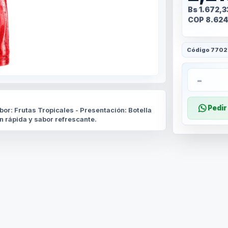
Bs 1.672,3
COP 8.624
Código
7702
-
Pedi
bor: Frutas Tropicales - Presentación: Botella
ón rápida y sabor refrescante.