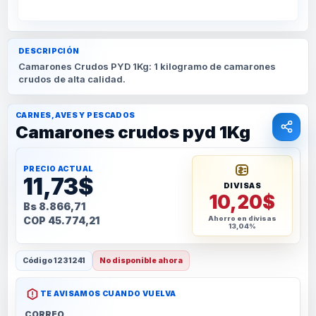
DESCRIPCIÓN
Camarones Crudos PYD 1Kg: 1 kilogramo de camarones
crudos de alta calidad.
CARNES, AVES Y PESCADOS
Camarones crudos pyd 1Kg
PRECIO ACTUAL
11,73$
DIVISAS
10,20$
Bs 8.866,71
COP 45.774,21
Ahorro en divisas
13,04%
Código
1231241
No disponible ahora
TE AVISAMOS CUANDO VUELVA
CORREO