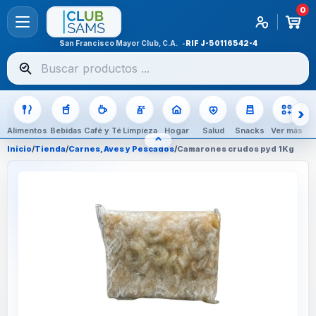
0
San Francisco Mayor Club, C.A.
RIF
J-50116542-4
Buscar
productos
Alimentos
Bebidas
Café y Té
Limpieza
Hogar
Salud
Snacks
Ver más
⌃
OCULTAR CATEGORÍAS
Inicio
/
Tienda
/
Carnes, Aves y Pescados
/
Camarones crudos pyd 1Kg