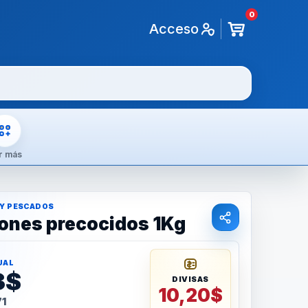
0
Acceso
r más
 Y PESCADOS
nes precocidos 1Kg
UAL
3$
DIVISAS
10,20$
71