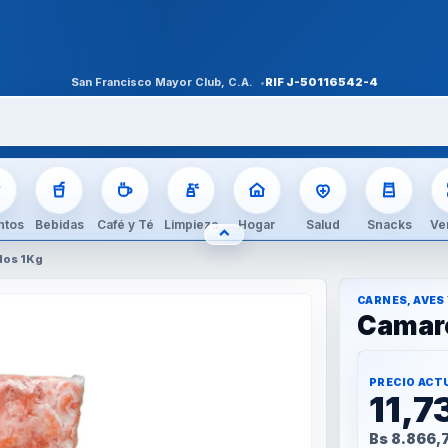
San Francisco Mayor Club, C.A.
RIF
J-50116542-4
ntos
Bebidas
Café y Té
Limpieza
Hogar
Salud
Snacks
Ve
⌃
OCULTAR CATEGORÍAS
dos 1Kg
CARNES, AVES
Camaro
PRECIO ACT
11,7
Bs 8.866,