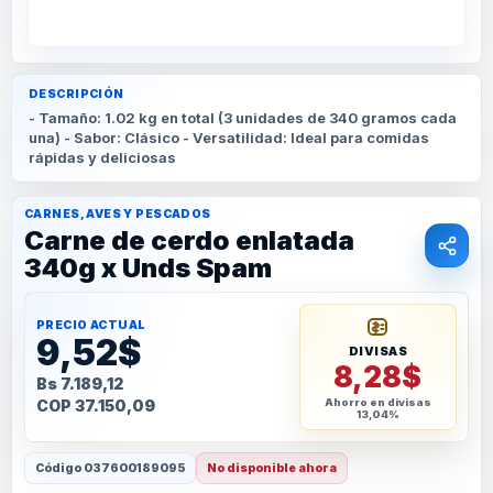
DESCRIPCIÓN
- Tamaño: 1.02 kg en total (3 unidades de 340 gramos cada
una) - Sabor: Clásico - Versatilidad: Ideal para comidas
rápidas y deliciosas
CARNES, AVES Y PESCADOS
Carne de cerdo enlatada
340g x Unds Spam
PRECIO ACTUAL
9,52$
DIVISAS
8,28$
Bs 7.189,12
COP 37.150,09
Ahorro en divisas
13,04%
Código
037600189095
No disponible ahora