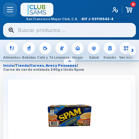
0
San Francisco Mayor Club, C.A.
RIF
J-50116542-4
Buscar
productos
Alimentos
Bebidas
Café y Té
Limpieza
Hogar
Salud
Snacks
Ver más
⌃
OCULTAR CATEGORÍAS
Inicio
/
Tienda
/
Carnes, Aves y Pescados
/
Carne de cerdo enlatada 340g x Unds Spam