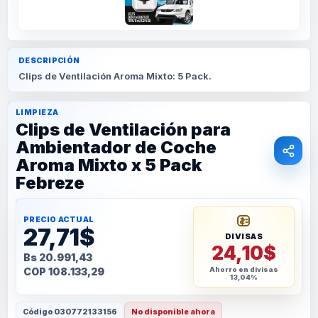
DESCRIPCIÓN
Clips de Ventilación Aroma Mixto: 5 Pack.
LIMPIEZA
Clips de Ventilación para
Ambientador de Coche
Aroma Mixto x 5 Pack
Febreze
PRECIO ACTUAL
27,71$
DIVISAS
24,10$
Bs 20.991,43
COP 108.133,29
Ahorro en divisas
13,04%
Código
030772133156
No disponible ahora