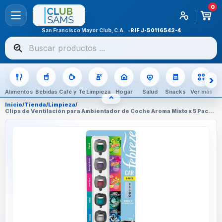
0
San Francisco Mayor Club, C.A.
RIF
J-50116542-4
Buscar
productos
Alimentos
Bebidas
Café y Té
Limpieza
Hogar
Salud
Snacks
Ver más
⌃
OCULTAR CATEGORÍAS
Inicio
/
Tienda
/
Limpieza
/
Clips de Ventilación para Ambientador de Coche Aroma Mixto x 5 Pack
Febreze