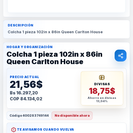
DESCRIPCIÓN
Colcha 1 pieza 102in x 86in Queen Carlton House
HOGAR Y ORGANIZACIÓN
Colcha 1 pieza 102in x 86in
Queen Carlton House
PRECIO ACTUAL
21,56$
DIVISAS
18,75$
Bs 16.297,20
COP 84.134,02
Ahorro en divisas
13,04%
Código
400283749144
No disponible ahora
TE AVISAMOS CUANDO VUELVA