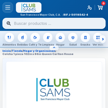
0
San Francisco Mayor Club, C.A.
RIF
J-50116542-4
Buscar
productos
Alimentos
Bebidas
Café y Té
Limpieza
Hogar
Salud
Snacks
Ver más
⌃
OCULTAR CATEGORÍAS
Inicio
/
Tienda
/
Hogar y Organización
/
Colcha 1 pieza 102in x 86in Queen Carlton House