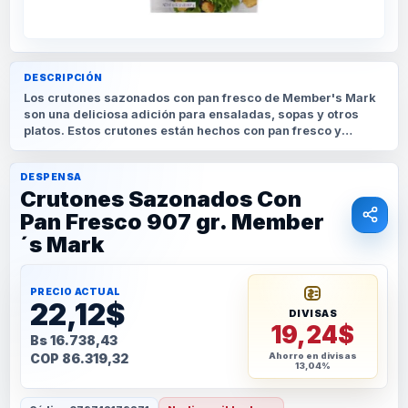
DESCRIPCIÓN
Los crutones sazonados con pan fresco de Member's Mark
son una deliciosa adición para ensaladas, sopas y otros
platos. Estos crutones están hechos con pan fresco y
sazonados con una mezcla de hierbas y especias que los
hacen crujientes y
DESPENSA
Crutones Sazonados Con
Pan Fresco 907 gr. Member
´s Mark
PRECIO ACTUAL
22,12$
DIVISAS
19,24$
Bs 16.738,43
COP 86.319,32
Ahorro en divisas
13,04%