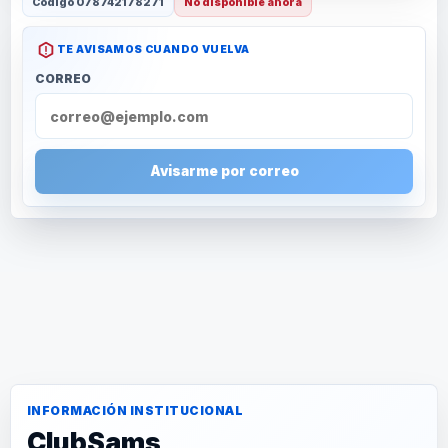
Código
078742178271
No disponible ahora
TE AVISAMOS CUANDO VUELVA
CORREO
Avisarme por correo
INFORMACIÓN INSTITUCIONAL
ClubSams