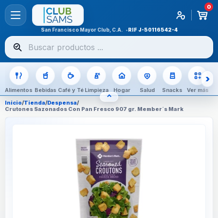
0
San Francisco Mayor Club, C.A.
RIF
J-50116542-4
Buscar
productos
Alimentos
Bebidas
Café y Té
Limpieza
Hogar
Salud
Snacks
Ver más
⌃
OCULTAR CATEGORÍAS
Inicio
/
Tienda
/
Despensa
/
Crutones Sazonados Con Pan Fresco 907 gr. Member´s Mark