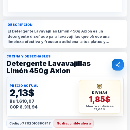
DESCRIPCIÓN
El Detergente Lavavajillas Limón 450g Axion es un
detergente diseñado para lavavajillas que ofrece una
limpieza efectiva y frescura adicional a tus platos y
utensilios. Su fórmula con limón está diseñada para eliminar
la grasa y la suciedad en cada
COCINA Y DESECHABLES
Detergente Lavavajillas
Limón 450g Axion
PRECIO ACTUAL
2,13$
DIVISAS
1,85$
Bs 1.610,07
COP 8.311,94
Ahorro en divisas
13,04%
Código
7702010380747
No disponible ahora