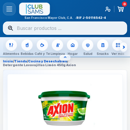
0
San Francisco Mayor Club, C.A.
RIF
J-50116542-4
Buscar
productos
Alimentos
Bebidas
Café y Té
Limpieza
Hogar
Salud
Snacks
Ver más
⌃
OCULTAR CATEGORÍAS
Inicio
/
Tienda
/
Cocina y Desechables
/
Detergente Lavavajillas Limón 450g Axion