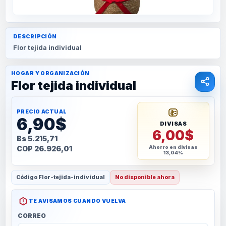
DESCRIPCIÓN
Flor tejida individual
HOGAR Y ORGANIZACIÓN
Flor tejida individual
PRECIO ACTUAL
6,90$
DIVISAS
6,00$
Bs 5.215,71
COP 26.926,01
Ahorro en divisas
13,04%
Código
Flor-tejida-individual
No disponible ahora
TE AVISAMOS CUANDO VUELVA
CORREO