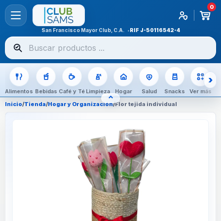
0
San Francisco Mayor Club, C.A.
RIF
J-50116542-4
Buscar
productos
Alimentos
Bebidas
Café y Té
Limpieza
Hogar
Salud
Snacks
Ver más
⌃
OCULTAR CATEGORÍAS
Inicio
/
Tienda
/
Hogar y Organización
/
Flor tejida individual