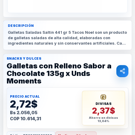
DESCRIPCIÓN
Galletas Saladas Saltin 441 gr 5 Tacos Noel son un producto
de galletas saladas de alta calidad, elaboradas con
ingredientes naturales y sin conservantes artificiales. Cada
paquete contiene cinco porciones individuales de 88
gramos, ideales para disfrutar en cualquier momento
SNACKS Y DULCES
Galletas con Relleno Sabor a
Chocolate 135g x Unds
Moments
PRECIO ACTUAL
2,72$
DIVISAS
2,37$
Bs 2.056,05
COP 10.614,31
Ahorro en divisas
13,04%