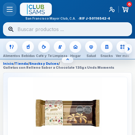
0
San Francisco Mayor Club, C.A.
RIF
J-50116542-4
Buscar
productos
Alimentos
Bebidas
Café y Té
Limpieza
Hogar
Salud
Snacks
Ver más
⌃
OCULTAR CATEGORÍAS
Inicio
/
Tienda
/
Snacks y Dulces
/
Galletas con Relleno Sabor a Chocolate 135g x Unds Moments