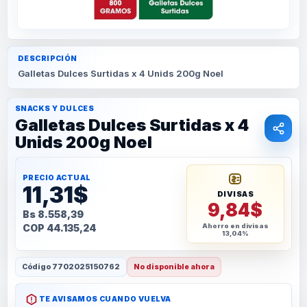
DESCRIPCIÓN
Galletas Dulces Surtidas x 4 Unids 200g Noel
SNACKS Y DULCES
Galletas Dulces Surtidas x 4
Unids 200g Noel
PRECIO ACTUAL
11,31$
DIVISAS
9,84$
Bs 8.558,39
COP 44.135,24
Ahorro en divisas
13,04%
Código
7702025150762
No disponible ahora
TE AVISAMOS CUANDO VUELVA