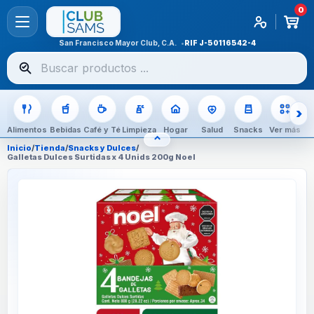
0
San Francisco Mayor Club, C.A.
RIF
J-50116542-4
Buscar
productos
Alimentos
Bebidas
Café y Té
Limpieza
Hogar
Salud
Snacks
Ver más
⌃
OCULTAR CATEGORÍAS
Inicio
/
Tienda
/
Snacks y Dulces
/
Galletas Dulces Surtidas x 4 Unids 200g Noel