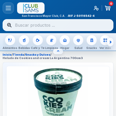
0
San Francisco Mayor Club, C.A.
RIF
J-50116542-4
Buscar
productos
Alimentos
Bebidas
Café y Té
Limpieza
Hogar
Salud
Snacks
Ver más
⌃
OCULTAR CATEGORÍAS
Inicio
/
Tienda
/
Snacks y Dulces
/
Helado de Cookies and cream La Argentina 700cm3