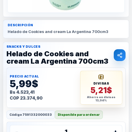
DESCRIPCIÓN
Helado de Cookies and cream La Argentina 700cm3
SNACKS Y DULCES
Helado de Cookies and
cream La Argentina 700cm3
PRECIO ACTUAL
5,99$
DIVISAS
5,21$
Bs 4.523,41
COP 23.374,90
Ahorro en divisas
13,04%
Código
7591332000033
Disponible para ordenar
-
+
1