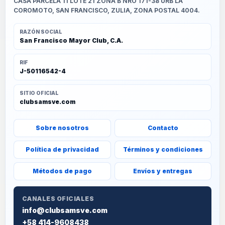
CASA PARCELA 11 LOTE 21 ZONA B NRO 171-38 URB LA
COROMOTO, SAN FRANCISCO, ZULIA, ZONA POSTAL 4004.
RAZÓN SOCIAL
San Francisco Mayor Club, C.A.
RIF
J-50116542-4
SITIO OFICIAL
clubsamsve.com
Sobre nosotros
Contacto
Política de privacidad
Términos y condiciones
Métodos de pago
Envíos y entregas
CANALES OFICIALES
info@clubsamsve.com
+58 414-9608438