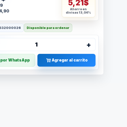
5,21$
69
Ahorro en
4,90
divisas
13,04%
332000026
Disponible para ordenar
+
1
r por WhatsApp
Agregar al carrito