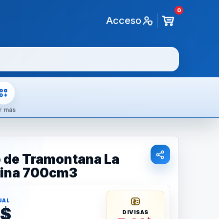
0
Acceso
r más
 de Tramontana La
tina 700cm3
UAL
9$
DIVISAS