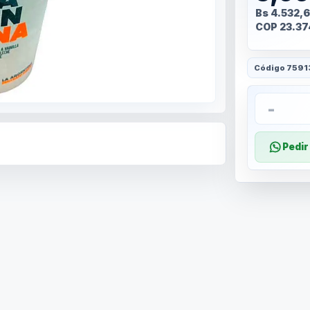
Bs 4.532,
COP 23.37
Código
7591
-
Pedi