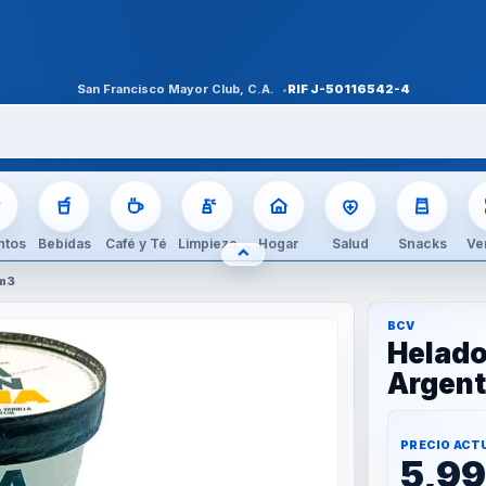
San Francisco Mayor Club, C.A.
RIF
J-50116542-4
ntos
Bebidas
Café y Té
Limpieza
Hogar
Salud
Snacks
Ve
⌃
OCULTAR CATEGORÍAS
cm3
BCV
Helado
Argen
PRECIO ACT
5,9