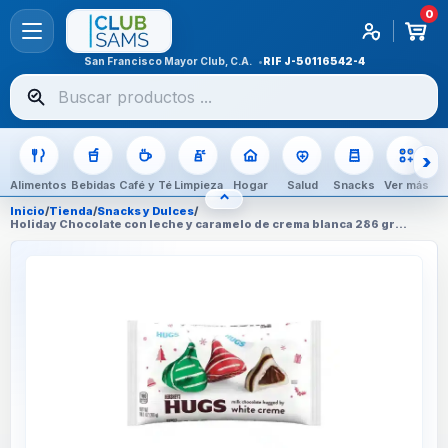
0
San Francisco Mayor Club, C.A.
RIF
J-50116542-4
Buscar
productos
Alimentos
Bebidas
Café y Té
Limpieza
Hogar
Salud
Snacks
Ver más
⌃
OCULTAR CATEGORÍAS
Inicio
/
Tienda
/
Snacks y Dulces
/
Holiday Chocolate con leche y caramelo de crema blanca 286 gr
Hershey's Hugs