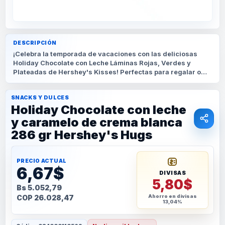
DESCRIPCIÓN
¡Celebra la temporada de vacaciones con las deliciosas
Holiday Chocolate con Leche Láminas Rojas, Verdes y
Plateadas de Hershey's Kisses! Perfectas para regalar o
decorar tu árbol de Navidad.
SNACKS Y DULCES
Holiday Chocolate con leche
y caramelo de crema blanca
286 gr Hershey's Hugs
PRECIO ACTUAL
6,67$
DIVISAS
5,80$
Bs 5.052,79
COP 26.028,47
Ahorro en divisas
13,04%