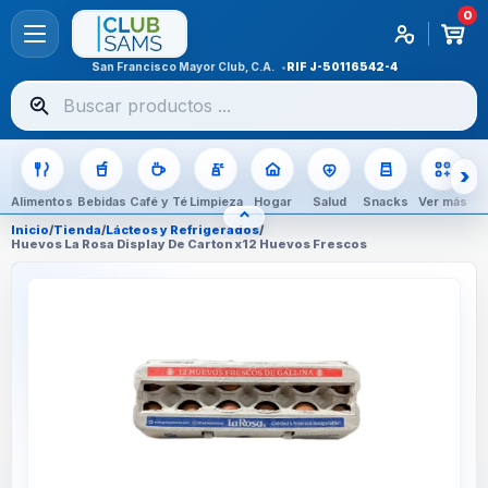
0
San Francisco Mayor Club, C.A.
RIF
J-50116542-4
Buscar
productos
Alimentos
Bebidas
Café y Té
Limpieza
Hogar
Salud
Snacks
Ver más
⌃
OCULTAR CATEGORÍAS
Inicio
/
Tienda
/
Lácteos y Refrigerados
/
Huevos La Rosa Display De Carton x12 Huevos Frescos