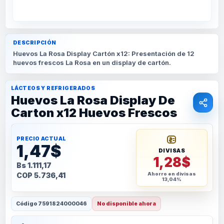
DESCRIPCIÓN
Huevos La Rosa Display Cartón x12: Presentación de 12
huevos frescos La Rosa en un display de cartón.
LÁCTEOS Y REFRIGERADOS
Huevos La Rosa Display De
Carton x12 Huevos Frescos
PRECIO ACTUAL
1,47$
DIVISAS
1,28$
Bs 1.111,17
COP 5.736,41
Ahorro en divisas
13,04%
Código
7591824000046
No disponible ahora