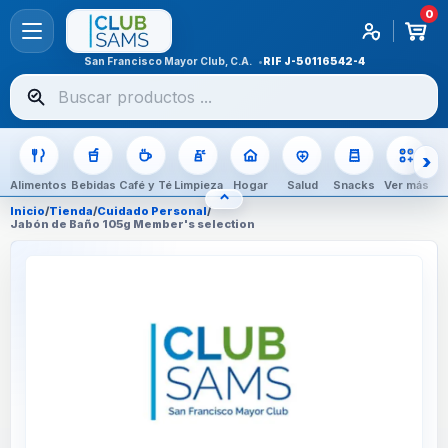
0
San Francisco Mayor Club, C.A.
RIF
J-50116542-4
Buscar
productos
Alimentos
Bebidas
Café y Té
Limpieza
Hogar
Salud
Snacks
Ver más
⌃
OCULTAR CATEGORÍAS
Inicio
/
Tienda
/
Cuidado Personal
/
Jabón de Baño 105g Member's selection