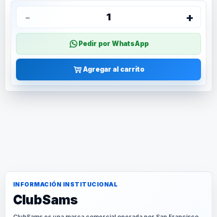
-
+
1
Pedir por WhatsApp
Agregar al carrito
INFORMACIÓN INSTITUCIONAL
ClubSams
ClubSams es una marca comercial operada por San Francisco