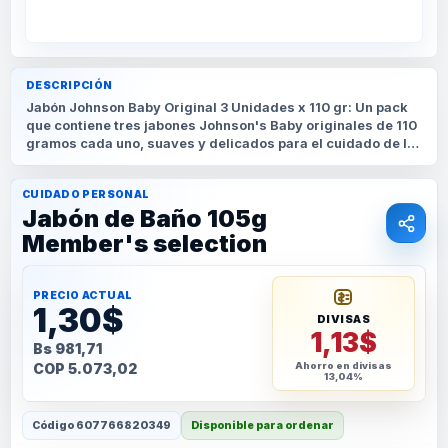
DESCRIPCIÓN
Jabón Johnson Baby Original 3 Unidades x 110 gr: Un pack
que contiene tres jabones Johnson's Baby originales de 110
gramos cada uno, suaves y delicados para el cuidado de la
piel de tu bebé.
CUIDADO PERSONAL
Jabón de Baño 105g
Member's selection
PRECIO ACTUAL
1,30$
DIVISAS
1,13$
Bs 981,71
COP 5.073,02
Ahorro en divisas
13,04%
Código
607766820349
Disponible para ordenar