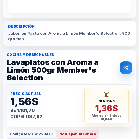
DESCRIPCIÓN
Jabón en Pasta con Aroma a Limón Member's Selection: 500
gramos.
COCINA Y DESECHABLES
Lavaplatos con Aroma a
Limón 500gr Member's
Selection
PRECIO ACTUAL
1,56$
DIVISAS
1,36$
Bs 1.181,76
COP 6.087,62
Ahorro en divisas
13,04%
Código
607766220477
No disponible ahora