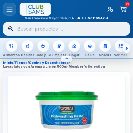
0
San Francisco Mayor Club, C.A.
RIF
J-50116542-4
Buscar
productos
Alimentos
Bebidas
Café y Té
Limpieza
Hogar
Salud
Snacks
Ver más
⌃
OCULTAR CATEGORÍAS
Inicio
/
Tienda
/
Cocina y Desechables
/
Lavaplatos con Aroma a Limón 500gr Member's Selection