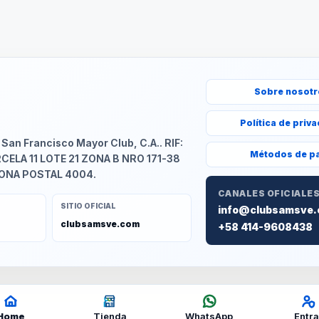
Sobre nosot
Política de priv
an Francisco Mayor Club, C.A.. RIF:
Métodos de p
RCELA 11 LOTE 21 ZONA B NRO 171-38
ZONA POSTAL 4004.
CANALES OFICIALE
SITIO OFICIAL
info@clubsamsve
clubsamsve.com
+58 414-9608438
Home
Tienda
WhatsApp
Entra