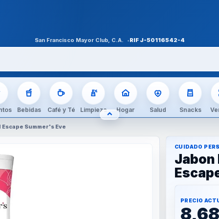
San Francisco Mayor Club, C.A.
RIF
J-50116542-4
ntos
Bebidas
Café y Té
Limpieza
Hogar
Salud
Snacks
Ve
⌃
OCULTAR CATEGORÍAS
ul Escape Summer's Eve
CUIDADO PER
Jabon 
Escap
PRECIO ACT
8,6