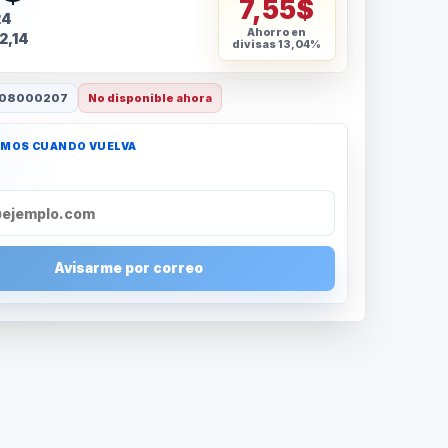
7,55$
24
Ahorro en
2,14
divisas
13,04%
08000207
No disponible ahora
AMOS CUANDO VUELVA
Avisarme por correo