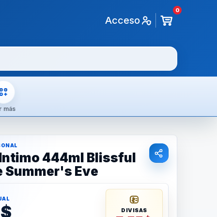
0
Acceso
r más
SONAL
Intimo 444ml Blissful
e Summer's Eve
UAL
8$
DIVISAS