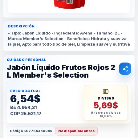
DESCRIPCIÓN
- Tipo: Jabón Líquido - Ingrediente: Avena - Tamaño: 2L -
Marca: Member's Selection - Beneficios: Hidrata y suaviza
la piel, Apto para todo tipo de piel, Limpieza suave y nutritiva
CUIDADO PERSONAL
Jabón Líquido Frutos Rojos 2
L Member's Selection
PRECIO ACTUAL
6,54$
DIVISAS
5,69$
Bs 4.954,31
COP 25.521,17
Ahorro en divisas
13,04%
Código
607766488945
No disponible ahora