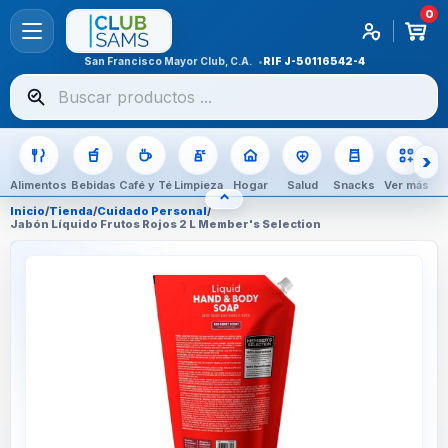
0
San Francisco Mayor Club, C.A.
RIF
J-50116542-4
Buscar
productos
Alimentos
Bebidas
Café y Té
Limpieza
Hogar
Salud
Snacks
Ver más
⌃
OCULTAR CATEGORÍAS
Inicio
/
Tienda
/
Cuidado Personal
/
Jabón Líquido Frutos Rojos 2 L Member's Selection