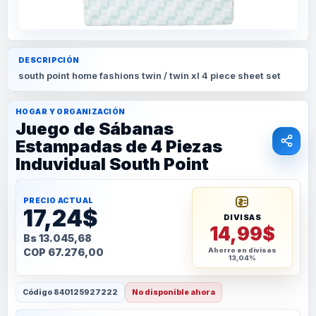
DESCRIPCIÓN
south point home fashions twin / twin xl 4 piece sheet set
HOGAR Y ORGANIZACIÓN
Juego de Sábanas
Estampadas de 4 Piezas
Induvidual South Point
PRECIO ACTUAL
17,24$
DIVISAS
14,99$
Bs 13.045,68
COP 67.276,00
Ahorro en divisas
13,04%
Código
840125927222
No disponible ahora