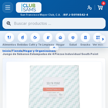
0
San Francisco Mayor Club, C.A.
RIF
J-50116542-4
Buscar
productos
Alimentos
Bebidas
Café y Té
Limpieza
Hogar
Salud
Snacks
Ver más
⌃
OCULTAR CATEGORÍAS
Inicio
/
Tienda
/
Hogar y Organización
/
Juego de Sábanas Estampadas de 4 Piezas Induvidual South Point