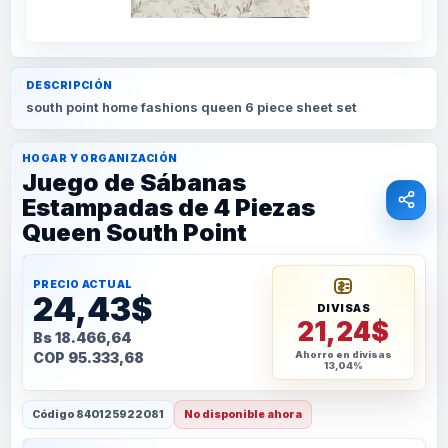
DESCRIPCIÓN
south point home fashions queen 6 piece sheet set
HOGAR Y ORGANIZACIÓN
Juego de Sábanas
Estampadas de 4 Piezas
Queen South Point
PRECIO ACTUAL
24,43$
DIVISAS
21,24$
Bs 18.466,64
COP 95.333,68
Ahorro en divisas
13,04%
Código
840125922081
No disponible ahora