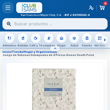
0
San Francisco Mayor Club, C.A.
RIF
J-50116542-4
Buscar
productos
Alimentos
Bebidas
Café y Té
Limpieza
Hogar
Salud
Snacks
Ver más
⌃
OCULTAR CATEGORÍAS
Inicio
/
Tienda
/
Hogar y Organización
/
Juego de Sábanas Estampadas de 4 Piezas Queen South Point