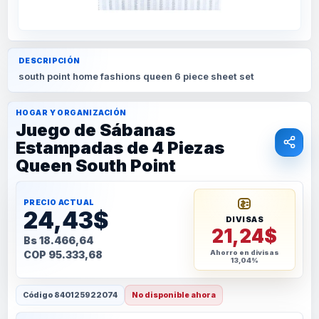
DESCRIPCIÓN
south point home fashions queen 6 piece sheet set
HOGAR Y ORGANIZACIÓN
Juego de Sábanas
Estampadas de 4 Piezas
Queen South Point
PRECIO ACTUAL
24,43$
DIVISAS
21,24$
Bs 18.466,64
COP 95.333,68
Ahorro en divisas
13,04%
Código
840125922074
No disponible ahora