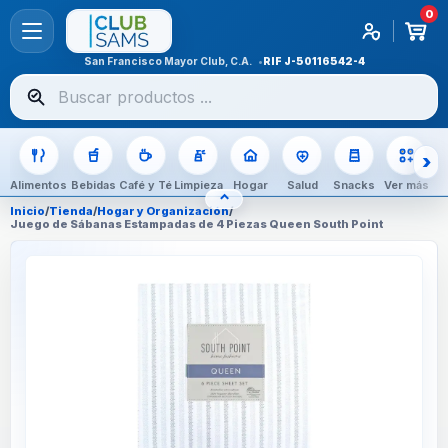
0
San Francisco Mayor Club, C.A.
RIF
J-50116542-4
Buscar
productos
Alimentos
Bebidas
Café y Té
Limpieza
Hogar
Salud
Snacks
Ver más
⌃
OCULTAR CATEGORÍAS
Inicio
/
Tienda
/
Hogar y Organización
/
Juego de Sábanas Estampadas de 4 Piezas Queen South Point