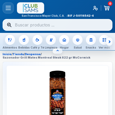
0
San Francisco Mayor Club, C.A.
RIF
J-50116542-4
Buscar
productos
Alimentos
Bebidas
Café y Té
Limpieza
Hogar
Salud
Snacks
Ver más
⌃
OCULTAR CATEGORÍAS
Inicio
/
Tienda
/
Despensa
/
Sazonador Grill Mates Montreal Steak 822 gr McCormick