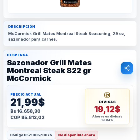
DESCRIPCIÓN
McCormick Grill Mates Montreal Steak Seasoning, 29 oz,
sazonador para carnes.
DESPENSA
Sazonador Grill Mates
Montreal Steak 822 gr
McCormick
PRECIO ACTUAL
21,99$
DIVISAS
19,12$
Bs 16.658,30
COP 85.812,02
Ahorro en divisas
13,04%
Código
052100570075
No disponible ahora