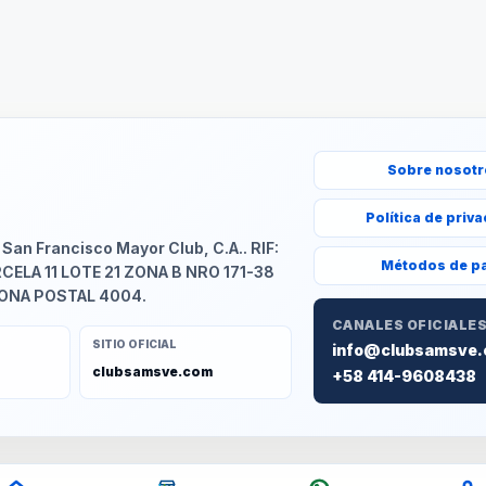
Sobre nosot
Política de priv
an Francisco Mayor Club, C.A.. RIF:
Métodos de p
RCELA 11 LOTE 21 ZONA B NRO 171-38
ZONA POSTAL 4004.
CANALES OFICIALE
SITIO OFICIAL
info@clubsamsve
clubsamsve.com
+58 414-9608438