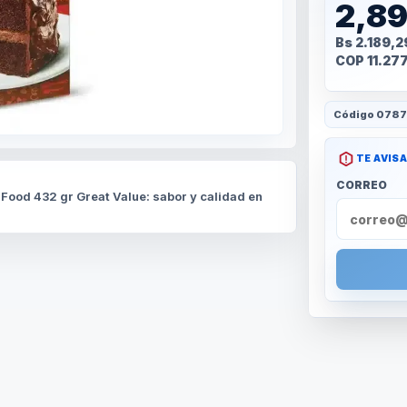
2,8
Bs 2.189,2
COP 11.27
Código
0787
TE AVIS
CORREO
 Food 432 gr Great Value: sabor y calidad en