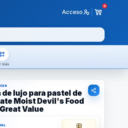
0
Acceso
r más
LCES
 de lujo para pastel de
ate Moist Devil's Food
 Great Value
UAL