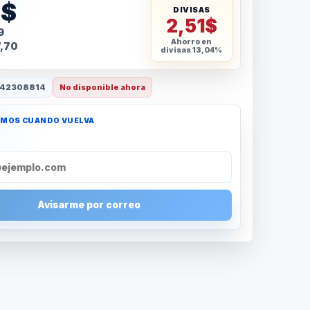
9$
DIVISAS
2,51$
9
Ahorro en
7,70
divisas
13,04%
42308814
No disponible ahora
AMOS CUANDO VUELVA
Avisarme por correo