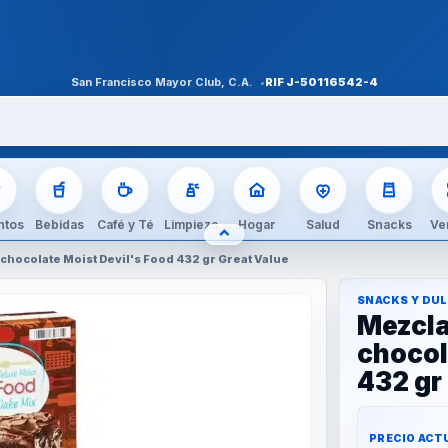
San Francisco Mayor Club, C.A.
RIF
J-50116542-4
ntos
Bebidas
Café y Té
Limpieza
Hogar
Salud
Snacks
Ve
⌃
OCULTAR CATEGORÍAS
 chocolate Moist Devil's Food 432 gr Great Value
SNACKS Y DU
Mezcla
chocol
432 gr
PRECIO ACT