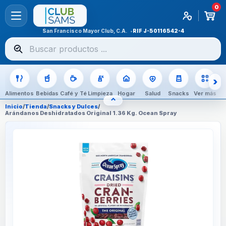
0
San Francisco Mayor Club, C.A.
RIF
J-50116542-4
Buscar
productos
Alimentos
Bebidas
Café y Té
Limpieza
Hogar
Salud
Snacks
Ver más
⌃
OCULTAR CATEGORÍAS
Inicio
/
Tienda
/
Snacks y Dulces
/
Arándanos Deshidratados Original 1.36 Kg. Ocean Spray