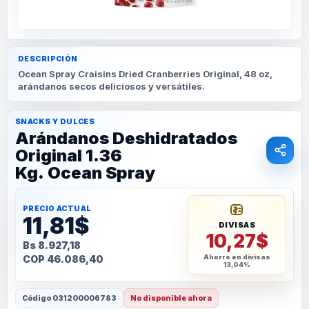
DESCRIPCIÓN
Ocean Spray Craisins Dried Cranberries Original, 48 oz,
arándanos secos deliciosos y versátiles.
SNACKS Y DULCES
Arándanos Deshidratados
Original 1.36
Kg. Ocean Spray
PRECIO ACTUAL
11,81$
DIVISAS
10,27$
Bs 8.927,18
COP 46.086,40
Ahorro en divisas
13,04%
Código
031200006783
No disponible ahora