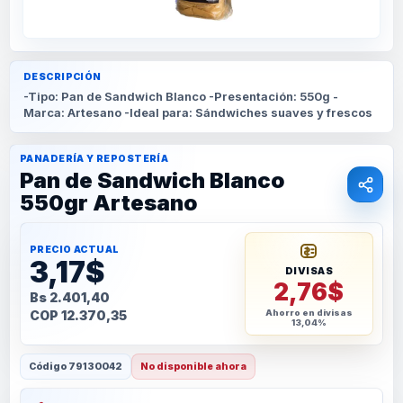
DESCRIPCIÓN
-Tipo: Pan de Sandwich Blanco -Presentación: 550g -
Marca: Artesano -Ideal para: Sándwiches suaves y frescos
PANADERÍA Y REPOSTERÍA
Pan de Sandwich Blanco
550gr Artesano
PRECIO ACTUAL
3,17$
DIVISAS
2,76$
Bs 2.401,40
COP 12.370,35
Ahorro en divisas
13,04%
Código
79130042
No disponible ahora