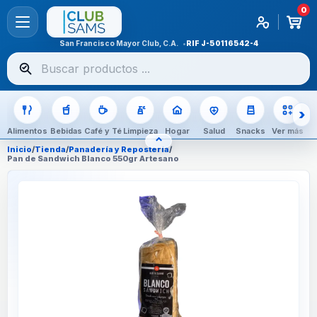
0
San Francisco Mayor Club, C.A.
RIF
J-50116542-4
Buscar
productos
Alimentos
Bebidas
Café y Té
Limpieza
Hogar
Salud
Snacks
Ver más
⌃
OCULTAR CATEGORÍAS
Inicio
/
Tienda
/
Panadería y Repostería
/
Pan de Sandwich Blanco 550gr Artesano