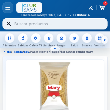
0
San Francisco Mayor Club, C.A.
RIF
J-50116542-4
Buscar
productos
Alimentos
Bebidas
Café y Té
Limpieza
Hogar
Salud
Snacks
Ver más
⌃
OCULTAR CATEGORÍAS
Inicio
/
Tienda
/
bcv
/
Pasta Rigatoni Superior 500 gr x unid Mary