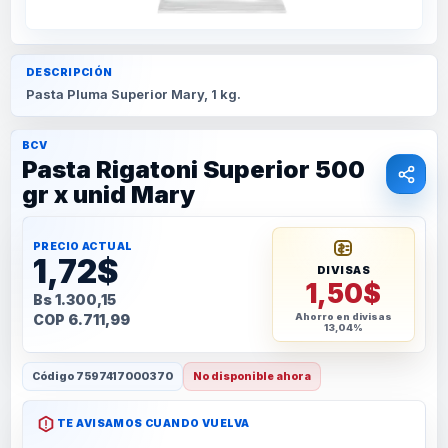
DESCRIPCIÓN
Pasta Pluma Superior Mary, 1 kg.
BCV
Pasta Rigatoni Superior 500
gr x unid Mary
PRECIO ACTUAL
1,72$
DIVISAS
1,50$
Bs 1.300,15
COP 6.711,99
Ahorro en divisas
13,04%
Código
7597417000370
No disponible ahora
TE AVISAMOS CUANDO VUELVA