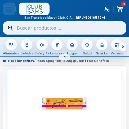
0
San Francisco Mayor Club, C.A.
RIF
J-50116542-4
Buscar
productos
Alimentos
Bebidas
Café y Té
Limpieza
Hogar
Salud
Snacks
Ver más
⌃
OCULTAR CATEGORÍAS
Inicio
/
Tienda
/
bcv
/
Pasta Spaghetti 400g gluten Free Garofalo