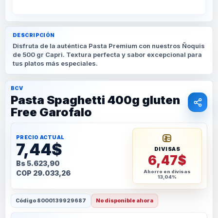
DESCRIPCIÓN
Disfruta de la auténtica Pasta Premium con nuestros Ñoquis
de 500 gr Capri. Textura perfecta y sabor excepcional para
tus platos más especiales.
BCV
Pasta Spaghetti 400g gluten
Free Garofalo
PRECIO ACTUAL
7,44$
DIVISAS
6,47$
Bs 5.623,90
COP 29.033,26
Ahorro en divisas
13,04%
Código
8000139929687
No disponible ahora